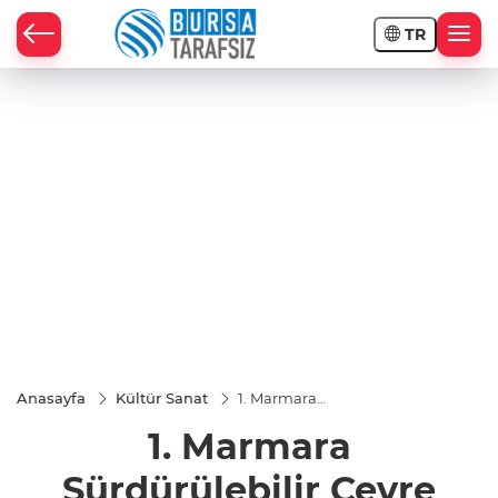
TR
Anasayfa
Kültür Sanat
1. Marmara
Sürdürülebilir
1. Marmara
Çevre
Sempozyumu
Kocaeli’de
Sürdürülebilir Çevre
düzenlenecek