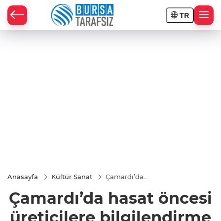
TR
Anasayfa
Kültür Sanat
Çamardı’da
hasat öncesi
Çamardı’da hasat öncesi
üreticilere
bilgilendirme
toplantıları
üreticilere bilgilendirme