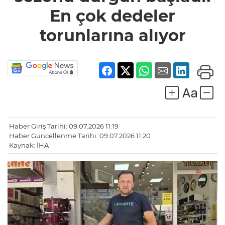
torunlarına
En çok dedeler
alıyor
torunlarına alıyor
Haber Giriş Tarihi: 09.07.2026 11:19
Haber Güncellenme Tarihi: 09.07.2026 11:20
Kaynak: İHA