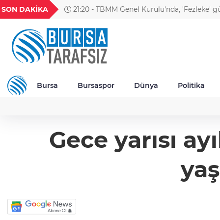
GEL
TND
BGN
VND
SON DAKİKA
21:20 - TBMM Genel Kurulu'nda, 'Fezleke' 
20
18,1980
16,2305
28,0626
0,0018
Bursa
Bursaspor
Dünya
Politika
Gece yarısı ay
yaş