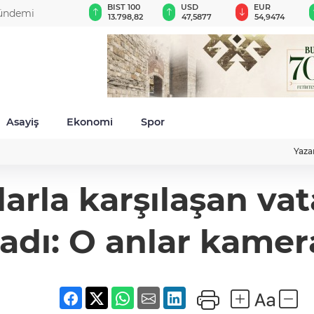
GAU/TRY
BIST 100
USD
EUR
gündemi
6.494,14
13.798,82
47,5877
54,9474
Asayiş
Ekonomi
Spor
Yaza
ılarla karşılaşan va
adı: O anlar kame