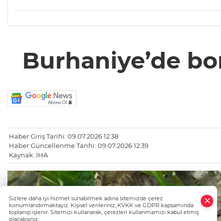
Burhaniye’de boru
Haber Giriş Tarihi: 09.07.2026 12:38
Haber Güncellenme Tarihi: 09.07.2026 12:39
Kaynak: İHA
×
Sizlere daha iyi hizmet sunabilmek adına sitemizde çerez
Whatsapp
konumlandırmaktayız. Kişisel verileriniz, KVKK ve GDPR kapsamında
toplanıp işlenir. Sitemizi kullanarak, çerezleri kullanmamızı kabul etmiş
olacaksınız.