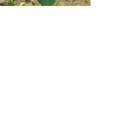
ki plastik boruda sıkışan iki kediyi itfaiye