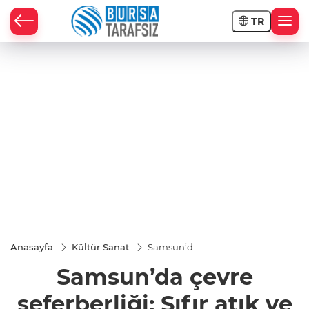
TR
Anasayfa
Kültür Sanat
Samsun’da
çevre
Samsun’da çevre
seferberliği:
Sıfır atık ve
15 proje
seferberliği: Sıfır atık ve
masada