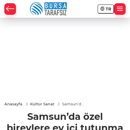
TR
Anasayfa
Kültür Sanat
Samsun’da
özel
Samsun’da özel
bireylere
ev içi
tutunma
bireylere ev içi tutunma
aparatı