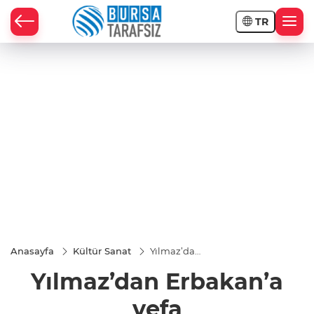
TR
Anasayfa
Kültür Sanat
Yılmaz’dan
Erbakan’a
Yılmaz’dan Erbakan’a
vefa
vefa