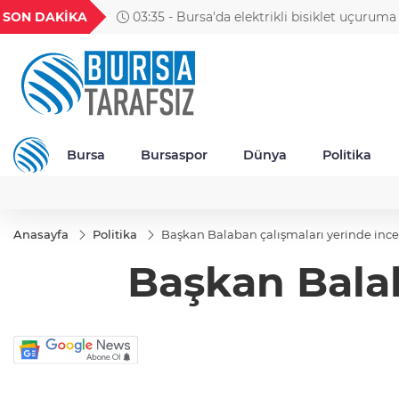
GEL
TND
BGN
VND
SON DAKİKA
03:35 - Bursa'da elektrikli bisiklet uçuruma yuvarlandı: 3
53
18,1938
16,2433
28,0626
0,0018
yaralı
Bursa
Bursaspor
Dünya
Politika
Anasayfa
Politika
Başkan Balaban çalışmaları yerinde ince
Başkan Balab