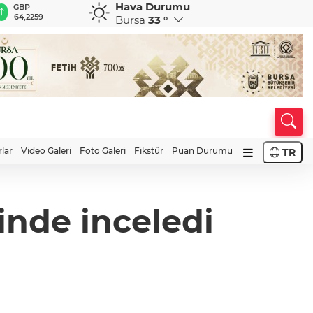
Hava Durumu
GBP
CHF
CAD
RUB
A
64,2259
58,9989
33,9710
0,5839
1
Bursa
33 °
rlar
Video Galeri
Foto Galeri
Fikstür
Puan Durumu
TR
inde inceledi