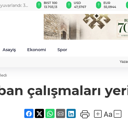
GAU/TRY
BIST 100
USD
EUR
6.568,25
13.703,13
47,5767
55,0944
Asayiş
Ekonomi
Spor
Yaza
ledi
an çalışmaları yer