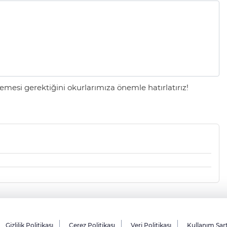
mesi gerektiğini okurlarımıza önemle hatırlatırız!
Gizlilik Politikası
Çerez Politikası
Veri Politikası
Kullanım Şar