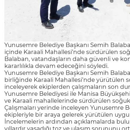
Yunusemre Belediye Başkanı Semih Balaban, 
içinde Karaali Mahallesi’nde sürdürülen soğu
Balaban, vatandaşların daha güvenli ve konf
kararlılıkla devam edeceğini söyledi.
Yunusemre Belediye Başkanı Semih Balaban
birliğinde Karaali Mahallesi’nde yürütülen s
inceleyerek ekiplerden çalışmaların son dur
Yunusemre Belediyesi ile Manisa Büyükşeh
ve Karaali mahallelerinde sürdürülen soğuk a
Çalışmaları yerinde inceleyen Yunusemre B
ekipleriyle bir araya gelerek yürütülen uygul
İncelemelerin ardından açıklamalarda bul
yıllardır yaşadığı toz ve ulaşım sorununu o