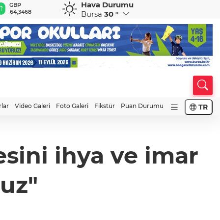
Hava Durumu
GBP
CHF
CAD
RUB
A
64,3468
59,0083
34,1883
0,5822
1
Bursa
30 °
rlar
Video Galeri
Foto Galeri
Fikstür
Puan Durumu
TR
esini ihya ve imar
uz"