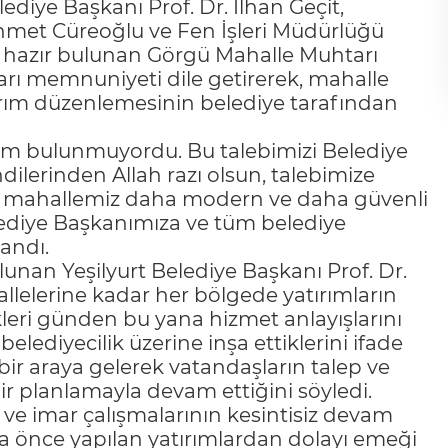
ediye Başkanı Prof. Dr. İlhan Geçit,
hmet Cüreoğlu ve Fen İşleri Müdürlüğü
tte hazır bulunan Görgü Mahalle Muhtarı
arı memnuniyeti dile getirerek, mahalle
dırım düzenlemesinin belediye tarafından
ırım bulunmuyordu. Bu talebimizi Belediye
ndilerinden Allah razı olsun, talebimize
rle mahallemiz daha modern ve daha güvenli
diye Başkanımıza ve tüm belediye
landı.
unan Yeşilyurt Belediye Başkanı Prof. Dr.
allelerine kadar her bölgede yatırımların
ikleri günden bu yana hizmet anlayışlarını
belediyecilik üzerine inşa ettiklerini ifade
bir araya gelerek vatandaşların talep ve
bir planlamayla devam ettiğini söyledi.
a ve imar çalışmalarının kesintisiz devam
aha önce yapılan yatırımlardan dolayı emeği