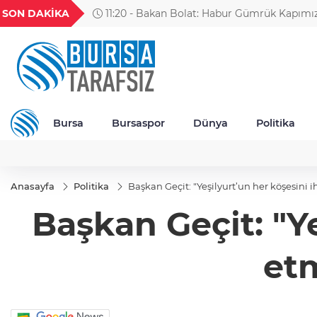
GEL
TND
BGN
VND
SON DAKİKA
11:20 - Bakan Bolat: Habur Gümrük Kapımı
49
18,2677
16,3788
27,9743
0,0018
günlük TIR çıkış rekorunu kırdık
Bursa
Bursaspor
Dünya
Politika
Anasayfa
Politika
Başkan Geçit: "Yeşilyurt’un her köşesini
Başkan Geçit: "Ye
et