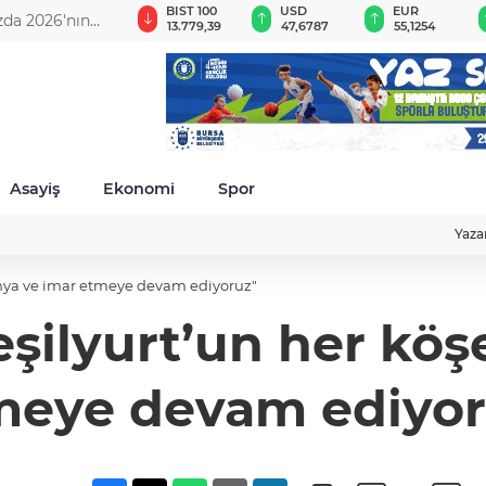
GAU/TRY
BIST 100
USD
EUR
zda 2026'nın
6.660,55
13.779,39
47,6787
55,1254
Asayiş
Ekonomi
Spor
Yaza
 ihya ve imar etmeye devam ediyoruz"
şilyurt’un her köş
meye devam ediyor