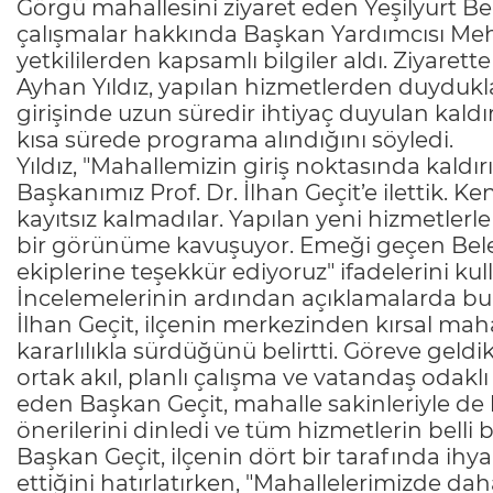
Görgü mahallesini ziyaret eden Yeşilyurt Bel
çalışmalar hakkında Başkan Yardımcısı Me
yetkililerden kapsamlı bilgiler aldı. Ziyare
Ayhan Yıldız, yapılan hizmetlerden duydukl
girişinde uzun süredir ihtiyaç duyulan kal
kısa sürede programa alındığını söyledi.
Yıldız, "Mahallemizin giriş noktasında kald
Başkanımız Prof. Dr. İlhan Geçit’e ilettik. Ke
kayıtsız kalmadılar. Yapılan yeni hizmetle
bir görünüme kavuşuyor. Emeği geçen Bele
ekiplerine teşekkür ediyoruz" ifadelerini kul
İncelemelerinin ardından açıklamalarda bul
İlhan Geçit, ilçenin merkezinden kırsal mah
kararlılıkla sürdüğünü belirtti. Göreve geld
ortak akıl, planlı çalışma ve vatandaş odaklı 
eden Başkan Geçit, mahalle sakinleriyle de 
önerilerini dinledi ve tüm hizmetlerin belli 
Başkan Geçit, ilçenin dört bir tarafında ihy
ettiğini hatırlatırken, "Mahallelerimizde d