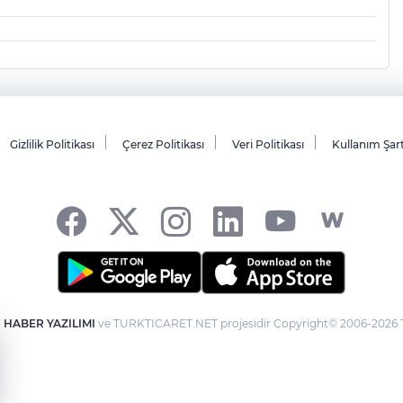
Gizlilik Politikası
Çerez Politikası
Veri Politikası
Kullanım Şar
-
HABER YAZILIMI
ve TURKTICARET.NET projesidir Copyright© 2006-2026 Tü