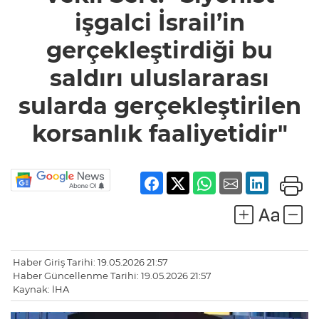
uluslararası
işgalci İsrail’in
sularda
gerçekleştirilen
korsanlık
gerçekleştirdiği bu
faaliyetidir"
saldırı uluslararası
sularda gerçekleştirilen
korsanlık faaliyetidir"
Haber Giriş Tarihi: 19.05.2026 21:57
Haber Güncellenme Tarihi: 19.05.2026 21:57
Kaynak: İHA