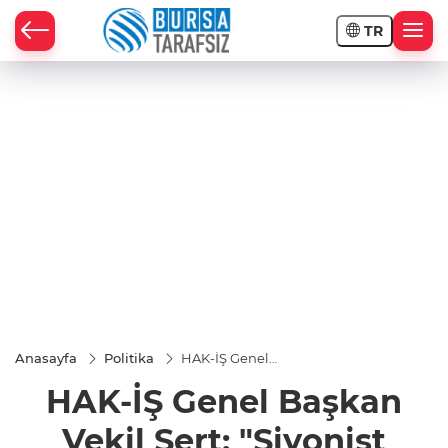
TR
Anasayfa
Politika
HAK-İŞ Genel
Başkan Vekil
HAK-İŞ Genel Başkan
Sert: "Siyonist
işgalci İsrail’in
gerçekleştirdiği
Vekil Sert: "Siyonist
bu saldırı