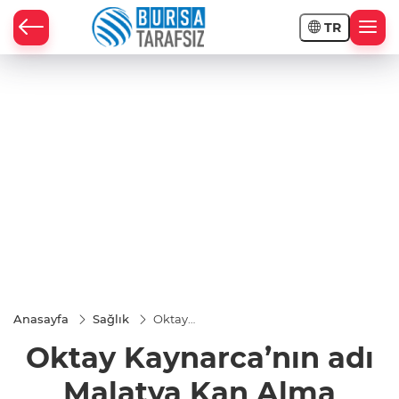
TR
Anasayfa
Sağlık
Oktay
Kaynarca’nın
Oktay Kaynarca’nın adı
adı Malatya
Kan Alma
Birimi’ne
Malatya Kan Alma
verildi