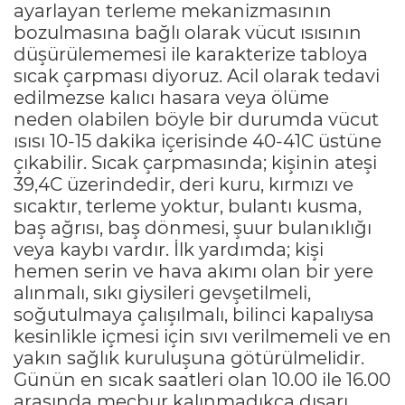
ayarlayan terleme mekanizmasının
bozulmasına bağlı olarak vücut ısısının
düşürülememesi ile karakterize tabloya
sıcak çarpması diyoruz. Acil olarak tedavi
edilmezse kalıcı hasara veya ölüme
neden olabilen böyle bir durumda vücut
ısısı 10-15 dakika içerisinde 40-41C üstüne
çıkabilir. Sıcak çarpmasında; kişinin ateşi
39,4C üzerindedir, deri kuru, kırmızı ve
sıcaktır, terleme yoktur, bulantı kusma,
baş ağrısı, baş dönmesi, şuur bulanıklığı
veya kaybı vardır. İlk yardımda; kişi
hemen serin ve hava akımı olan bir yere
alınmalı, sıkı giysileri gevşetilmeli,
soğutulmaya çalışılmalı, bilinci kapalıysa
kesinlikle içmesi için sıvı verilmemeli ve en
yakın sağlık kuruluşuna götürülmelidir.
Günün en sıcak saatleri olan 10.00 ile 16.00
arasında mecbur kalınmadıkça dışarı