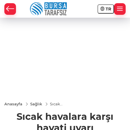
TR
Anasayfa
Sağlık
Sıcak
havalara
Sıcak havalara karşı
karşı
hayati
uyarı
hayati uyarı