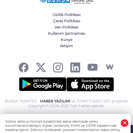
Gizlilik Politikası
Çerez Politikası
Veri Politikası
Kullanım Şartnamesi
Künye
İletişim
BURSA TARAFSIZ -
HABER YAZILIMI
ve TURKTICARET.NET projesidir
Copyright© 2006-2026 Tüm hakları saklıdır.
Sizlere daha iyi hizmet sunabilmek adına sitemizde çerez
konumlandırmaktayız. Kişisel verileriniz, KVKK ve GDPR kapsamında
toplanıp işlenir. Sitemizi kullanarak, çerezleri kullanmamızı kabul etmiş