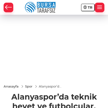
TR
Anasayfa
Spor
Alanyaspor’da
teknik heyet
Alanyaspor’da teknik
ve futbolcular,
sağlık
kontrolünden
heyet ve futbolcular,
geçti