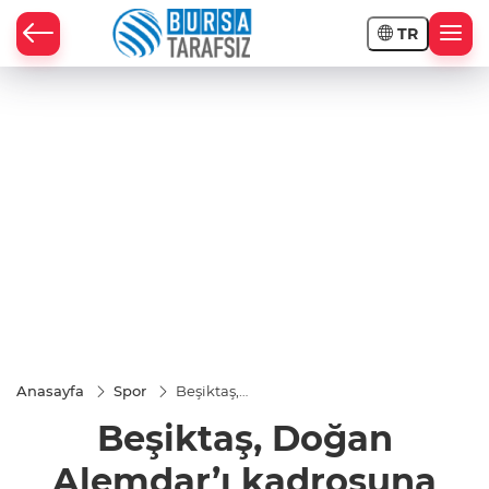
TR
Anasayfa
Spor
Beşiktaş,
Doğan
Beşiktaş, Doğan
Alemdar’ı
kadrosuna
kattı
Alemdar’ı kadrosuna