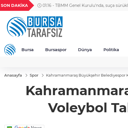
GEL
TND
BGN
VND
SON DAKİKA
01:16 - TBMM Genel Kurulu'nda, suça sürük
36
18,1859
16,3199
27,9529
0,0018
çocuklara ilişkin düzenlemeleri de içeren tekli
görüşmeleri tamamlandı
Bursa
Bursaspor
Dünya
Politika
Anasayfa
Spor
Kahramanmaraş Büyükşehir Belediyespor Kad
Kahramanmaraş
Voleybol Ta