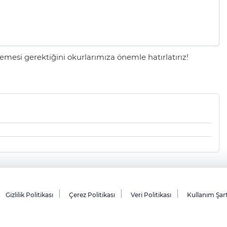
mesi gerektiğini okurlarımıza önemle hatırlatırız!
Gizlilik Politikası
Çerez Politikası
Veri Politikası
Kullanım Şar