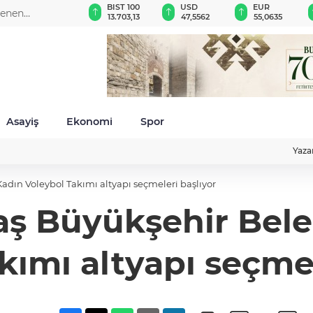
GAU/TRY
BIST 100
USD
EUR
lenen
6.515,92
13.703,13
47,5562
55,0635
fin
Asayiş
Ekonomi
Spor
Yaza
ın Voleybol Takımı altyapı seçmeleri başlıyor
 Büyükşehir Bele
kımı altyapı seçmel