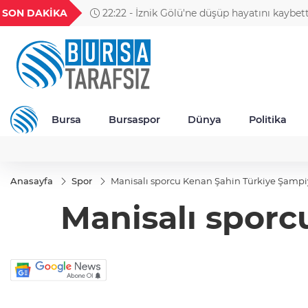
GEL
TND
BGN
VND
SON DAKİKA
22:22 - İznik Gölü'ne düşüp hayatını kaybet
20
18,1973
16,2298
28,0626
0,0018
toprağa verildi
Bursa
Bursaspor
Dünya
Politika
Anasayfa
Spor
Manisalı sporcu Kenan Şahin Türkiye Şamp
Manisalı spor