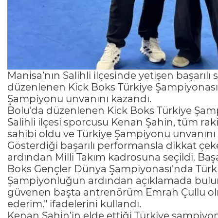
Manisa’nın Salihli ilçesinde yetişen başarıl
düzenlenen Kick Boks Türkiye Şampiyonası’
Şampiyonu unvanını kazandı.
Bolu’da düzenlenen Kick Boks Türkiye Şam
Salihli ilçesi sporcusu Kenan Şahin, tüm rak
sahibi oldu ve Türkiye Şampiyonu unvanını
Gösterdiği başarılı performansla dikkat çe
ardından Milli Takım kadrosuna seçildi. Başa
Boks Gençler Dünya Şampiyonası’nda Türkiy
Şampiyonluğun ardından açıklamada bulun
güvenen başta antrenörüm Emrah Çullu ol
ederim." ifadelerini kullandı.
Kenan Şahin’in elde ettiği Türkiye şampiyon