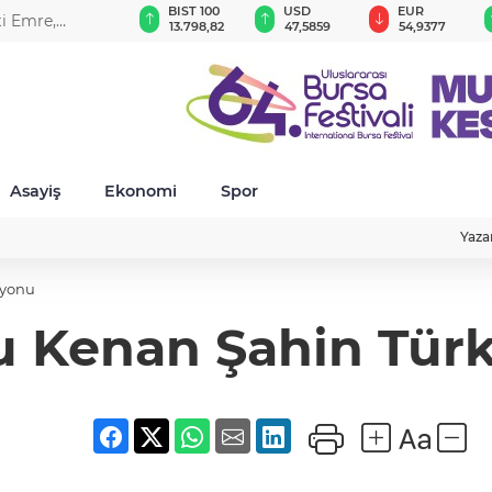
GAU/TRY
BIST 100
USD
EUR
ti Emre,
6.485,97
13.798,82
47,5859
54,9377
Asayiş
Ekonomi
Spor
Yaza
iyonu
cu Kenan Şahin Tür