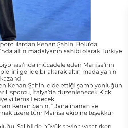
ı sporculardan Kenan Şahin, Bolu’da
nda altın madalyanın sahibi olarak Türkiye
piyonası’nda mücadele eden Manisa’nın
iplerini geride bırakarak altın madalyanın
 kazandı.
ken Kenan Şahin, elde ettiği şampiyonluğun
rılı sporcu, İtalya’da düzenlenecek Kick
e’yi temsil edecek.
an Kenan Şahin, "Bana inanan ve
mak üzere tüm Manisa ekibine teşekkür
luğu, Salihli’de büyük sevinç yaşatırken,