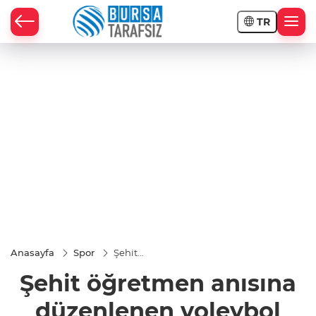
TR
Anasayfa
Spor
Şehit
öğretmen
Şehit öğretmen anısına
anısına
düzenlenen
voleybol
düzenlenen voleybol
turnuvası