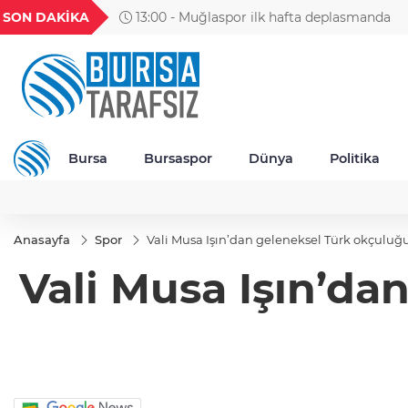
GEL
TND
BGN
VND
SON DAKİKA
13:00 - Muğlaspor ilk hafta deplasmanda
49
18,2677
16,3788
27,9743
0,0018
Bursa
Bursaspor
Dünya
Politika
Anasayfa
Spor
Vali Musa Işın’dan geleneksel Türk okçuluğu
Vali Musa Işın’da