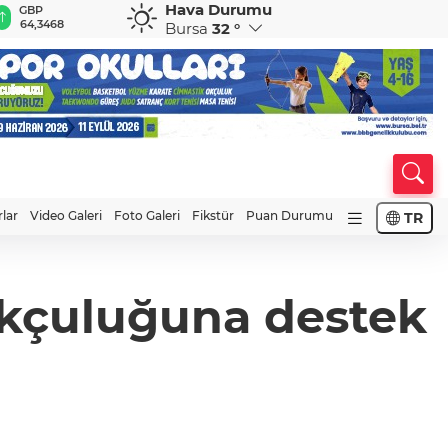
Hava Durumu
GBP
CHF
CAD
RUB
A
64,3468
59,0083
34,1883
0,5822
1
Bursa
32 °
rlar
Video Galeri
Foto Galeri
Fikstür
Puan Durumu
TR
 okçuluğuna destek