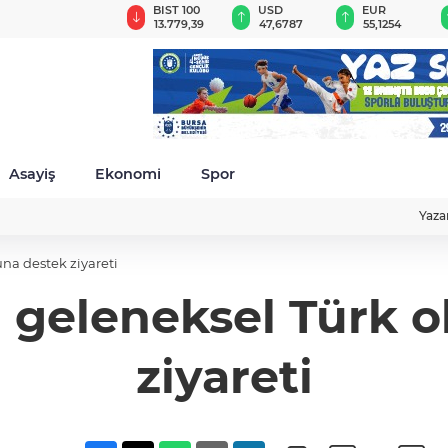
GAU/TRY
BIST 100
USD
EUR
6.660,55
13.779,39
47,6787
55,1254
Asayiş
Ekonomi
Spor
Yaza
na destek ziyareti
n geleneksel Türk
ziyareti