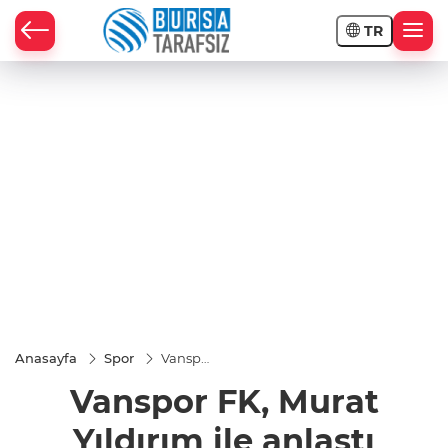
TR
Anasayfa
Spor
Vanspor
FK,
Vanspor FK, Murat
Murat
Yıldırım
ile
Yıldırım ile anlaştı
anlaştı