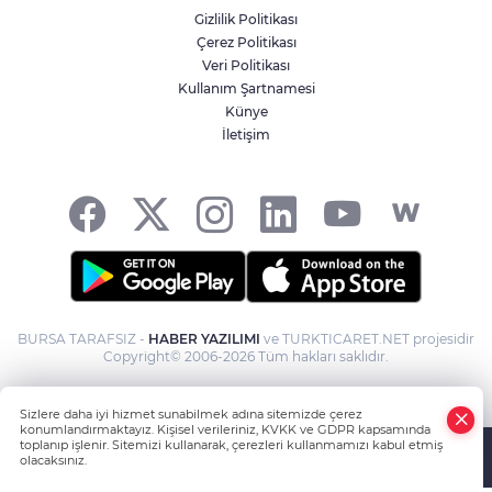
Gizlilik Politikası
Çerez Politikası
Veri Politikası
Kullanım Şartnamesi
Künye
İletişim
BURSA TARAFSIZ -
HABER YAZILIMI
ve TURKTICARET.NET projesidir
Copyright© 2006-2026 Tüm hakları saklıdır.
Sizlere daha iyi hizmet sunabilmek adına sitemizde çerez
konumlandırmaktayız. Kişisel verileriniz, KVKK ve GDPR kapsamında
toplanıp işlenir. Sitemizi kullanarak, çerezleri kullanmamızı kabul etmiş
olacaksınız.
Anasayfa
Haber Ara
Yazarlar
İhbar Hattı