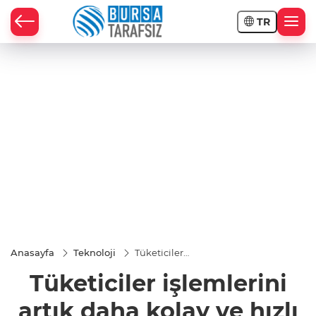
TR
Anasayfa
Teknoloji
Tüketiciler
işlemlerini artık
Tüketiciler işlemlerini
daha kolay ve
hızlı bir şekilde
gerçekleştirecek
artık daha kolay ve hızlı