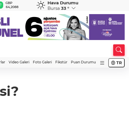
Hava Durumu
GBP
CHF
CAD
RUB
A
64,2088
58,8584
33,9615
0,5811
1
Bursa
33 °
rlar
Video Galeri
Foto Galeri
Fikstür
Puan Durumu
TR
si?