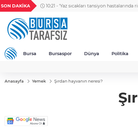
GEL
TND
BGN
VND
SON DAKİKA
10:21 - ‘Yaz sıcakları tansiyon hastalarında r
57
18,2002
16,2491
28,0626
0,0018
Bursa
Bursaspor
Dünya
Politika
Anasayfa
Yemek
Şırdan hayvanın neresi?
Şı