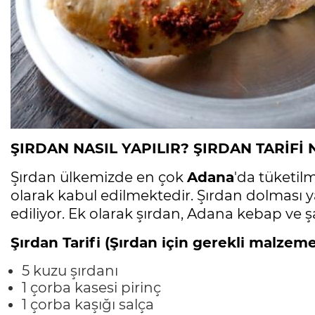
ŞIRDAN NASIL YAPILIR? ŞIRDAN TARİFİ 
Şırdan ülkemizde en çok
Adana
'da tüketil
olarak kabul edilmektedir. Şırdan dolması y
ediliyor. Ek olarak şırdan, Adana kebap ve ş
Şırdan Tarifi (Şırdan için gerekli malzemel
5 kuzu şırdanı
1 çorba kasesi pirinç
1 çorba kaşığı salça