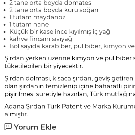
2 tane orta boyda domates
2 tane orta boyda kuru soğan
1 tutam maydanoz
1 tutam nane
Küçük bir kase ince kıyılmış iç yağ
kahve fincanı sıvıyağ
Bol sayıda karabiber, pul biber, kimyon ve
Şırdan yerken üzerine kimyon ve pul biber s
tüketilebilen bir yiyecektir.
Şırdan dolması, kısaca şırdan, geviş getire
olan şırdanın temizlenip içine baharatlı pir
pişirilmesi suretiyle hazırlan, Türk mutfağın
Adana Şırdan Türk Patent ve Marka Kurumu t
almıştır.
Yorum Ekle